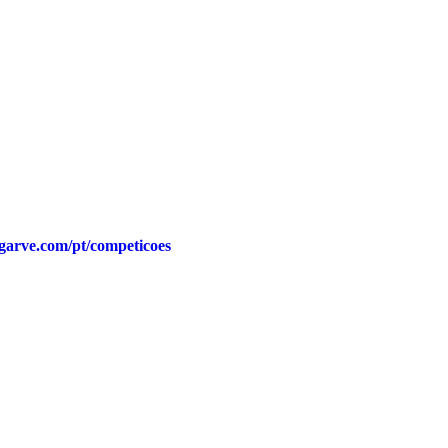
lgarve.com/pt/competicoes