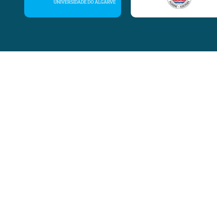
Contactos
Rua Madre Teresa de Calcutá,
lt 55, r/c Esquerdo,
8000-536 Faro
Telemóvel:
+351964330730
Email:
tecnica@atmalgarve.com
direcao@atmalgarve.com