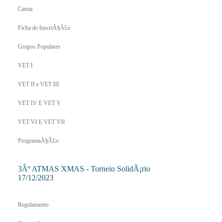
Cartaz
Ficha de InscriÃ§Ã£o
Grupos Populares
VET I
VET II e VET III
VET IV E VET V
VET VI E VET VII
ProgramaÃ§Ã£o
3Âº ATMAS XMAS - Torneio SolidÃ¡rio
17/12/2023
Regulamento