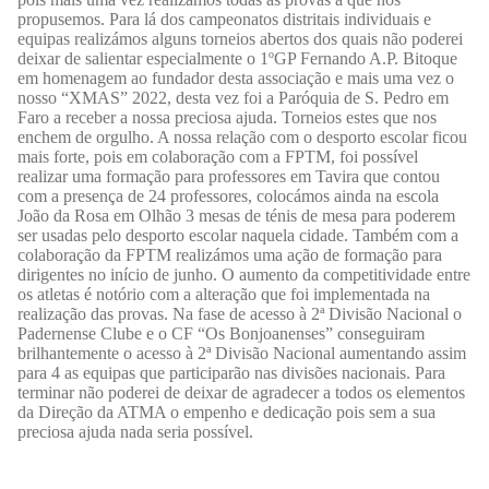
propusemos. Para lá dos campeonatos distritais individuais e
equipas realizámos alguns torneios abertos dos quais não poderei
deixar de salientar especialmente o 1ºGP Fernando A.P. Bitoque
em homenagem ao fundador desta associação e mais uma vez o
nosso “XMAS” 2022, desta vez foi a Paróquia de S. Pedro em
Faro a receber a nossa preciosa ajuda. Torneios estes que nos
enchem de orgulho. A nossa relação com o desporto escolar ficou
mais forte, pois em colaboração com a FPTM, foi possível
realizar uma formação para professores em Tavira que contou
com a presença de 24 professores, colocámos ainda na escola
João da Rosa em Olhão 3 mesas de ténis de mesa para poderem
ser usadas pelo desporto escolar naquela cidade. Também com a
colaboração da FPTM realizámos uma ação de formação para
dirigentes no início de junho. O aumento da competitividade entre
os atletas é notório com a alteração que foi implementada na
realização das provas. Na fase de acesso à 2ª Divisão Nacional o
Padernense Clube e o CF “Os Bonjoanenses” conseguiram
brilhantemente o acesso à 2ª Divisão Nacional aumentando assim
para 4 as equipas que participarão nas divisões nacionais. Para
terminar não poderei de deixar de agradecer a todos os elementos
da Direção da ATMA o empenho e dedicação pois sem a sua
preciosa ajuda nada seria possível.