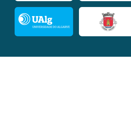
Contactos
Rua Madre Teresa de Calcutá,
lt 55, r/c Esquerdo,
8000-536 Faro
Telemóvel: